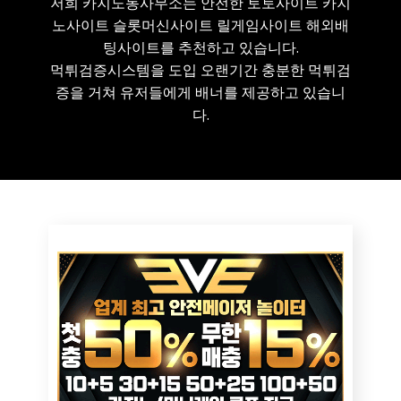
저희 카지노동사무소는 안전한 토토사이트 카지
노사이트 슬롯머신사이트 릴게임사이트 해외배
팅사이트를 추천하고 있습니다.
먹튀검증시스템을 도입 오랜기간 충분한 먹튀검
증을 거쳐 유저들에게 배너를 제공하고 있습니
다.