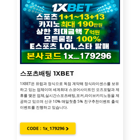
스포츠배팅 1XBET
1XBET은 유럽과 정식으로 독점 계약해 정식라이센스를 보유
하고 있는 업체이며 세계최대 스코어사이트인 오즈포탈과 제
휴를 맺은 업체,실시간스포츠배팅,포커,라이브카지노등을 제
공하고 있으며 신규 10% 매일첫충 5% 친구추천이벤트 출석
이벤트를 진행하고 있습니다.
CODE : 1x_179296