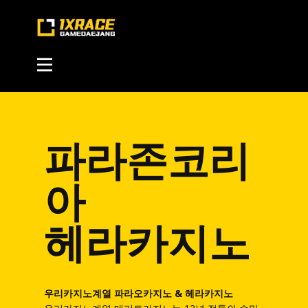
파라존코리
아
헤라카지노
우리카지노계열 파라오카지노 & 헤라카지노