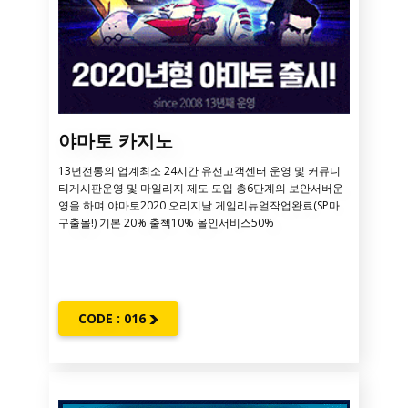
야마토 카지노
13년전통의 업계최소 24시간 유선고객센터 운영 및 커뮤니
티게시판운영 및 마일리지 제도 도입 총6단계의 보안서버운
영을 하며 야마토2020 오리지날 게임리뉴얼작업완료(SP마
구출몰!) 기본 20% 출첵10% 올인서비스50%
CODE : 016