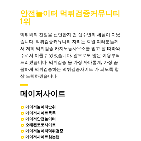
안전놀이터 먹튀검증커뮤니티
1위
먹튀와의 전쟁을 선언한지 언 십수년의 세월이 지났
습니다. 먹튀검증커뮤니티 자리는 회원 여러분들께
서 저희 먹튀검증 카지노동사무소를 믿고 잘 따라와
주셔서 이룰수 있었습니다. 앞으로도 많은 이용부탁
드리겠습니다. 먹튀검증 을 가장 까다롭게, 가장 꼼
꼼하게 먹튀검증하는 먹튀검증사이트 가 되도록 항
상 노력하겠습니다.
메이저사이트
메이저놀이터순위
메이저사이트목록
메이저안전놀이터
오래된토토사이트
메이저놀이터먹튀검증
메이저사이트찾는법