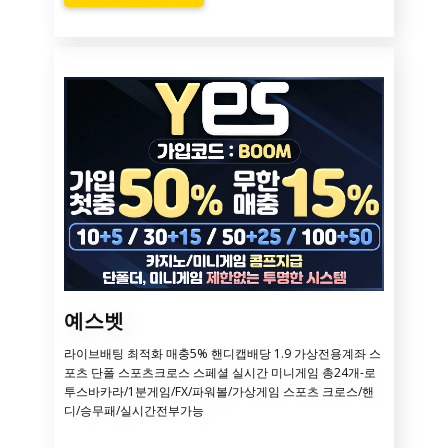
예스벳
라이브배팅 최적화 매충5% 핸디캡배당 1.9 가상전용계좌 스
포츠 단폴 스포츠크로스 스페셜 실시간 미니게임 총24개-로
투스바카라/1분게임/FX/파워볼/가상게임 스포츠 크로스/핸
디/승무패/실시간전부가능