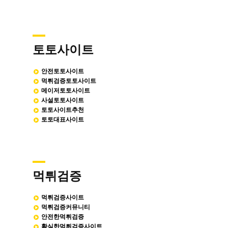
토토사이트
안전토토사이트
먹튀검증토토사이트
메이저토토사이트
사설토토사이트
토토사이트추천
토토대표사이트
먹튀검증
먹튀검증사이트
먹튀검증커뮤니티
안전한먹튀검증
확실한먹튀검증사이트