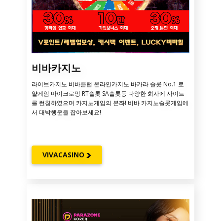
비바카지노
라이브카지노 비바클럽 온라인카지노 바카라 슬롯 No.1 로
얄게임 마이크로밍 RT슬롯 SA슬롯등 다양한 회사에 사이트
를 런칭하였으며 카지노게임의 본좌! 비바 카지노슬롯게임에
서 대박행운을 잡아보세요!
VIVACASINO