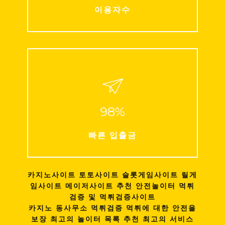
이용자수
99%
빠른 입출금
카지노사이트 토토사이트 슬롯게임사이트 릴게
임사이트 메이저사이트 추천 안전놀이터 먹튀
검증 및 먹튀검증사이트
카지노 동사무소 먹튀검증 먹튀에 대한 안전을
보장 최고의 놀이터 목록 추천 최고의 서비스